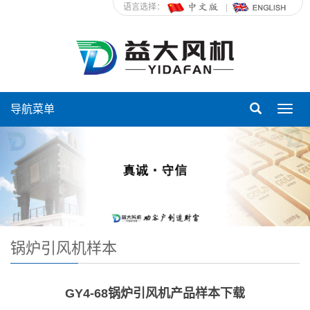
语言选择：
导航菜单
Toggl
navig
锅炉引风机样本
GY4-68锅炉引风机产品样本下载