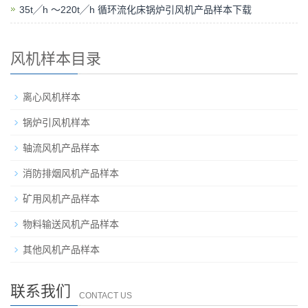
35t╱h ～220t╱h 循环流化床锅炉引风机产品样本下载
风机样本目录
离心风机样本
锅炉引风机样本
轴流风机产品样本
消防排烟风机产品样本
矿用风机产品样本
物料输送风机产品样本
其他风机产品样本
联系我们
CONTACT US