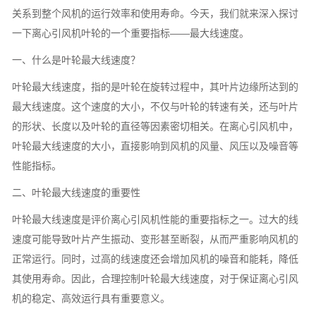
关系到整个风机的运行效率和使用寿命。今天，我们就来深入探讨
一下离心引风机叶轮的一个重要指标——最大线速度。
一、什么是叶轮最大线速度？
叶轮最大线速度，指的是叶轮在旋转过程中，其叶片边缘所达到的
最大线速度。这个速度的大小，不仅与叶轮的转速有关，还与叶片
的形状、长度以及叶轮的直径等因素密切相关。在离心引风机中，
叶轮最大线速度的大小，直接影响到风机的风量、风压以及噪音等
性能指标。
二、叶轮最大线速度的重要性
叶轮最大线速度是评价离心引风机性能的重要指标之一。过大的线
速度可能导致叶片产生振动、变形甚至断裂，从而严重影响风机的
正常运行。同时，过高的线速度还会增加风机的噪音和能耗，降低
其使用寿命。因此，合理控制叶轮最大线速度，对于保证离心引风
机的稳定、高效运行具有重要意义。