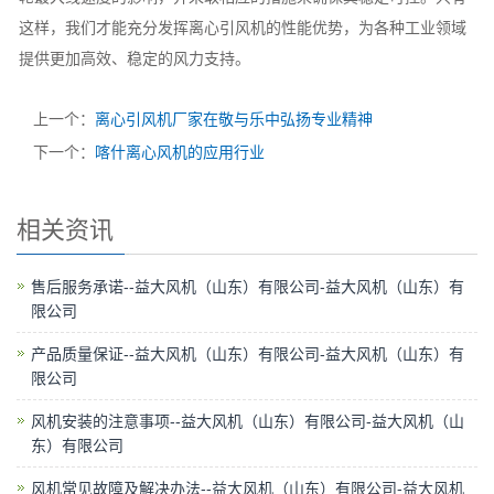
这样，我们才能充分发挥离心引风机的性能优势，为各种工业领域
提供更加高效、稳定的风力支持。
上一个：
离心引风机厂家在敬与乐中弘扬专业精神
下一个：
喀什离心风机的应用行业
相关资讯
售后服务承诺--益大风机（山东）有限公司-益大风机（山东）有
限公司
产品质量保证--益大风机（山东）有限公司-益大风机（山东）有
限公司
风机安装的注意事项--益大风机（山东）有限公司-益大风机（山
东）有限公司
风机常见故障及解决办法--益大风机（山东）有限公司-益大风机