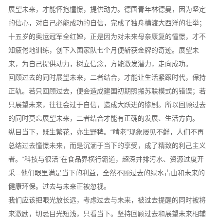
展望未来，才能怀抱憧憬，提供动力。德国青年林德曼，因为坚定
的信心，对自己必能成功的自信，完成了独舟横渡大西洋的壮举；
十五岁的奥运冠军全红婵，正是因为对未来母亲康复的憧憬，才不
知疲倦地训练，创下入国家队七个月便斩获金牌的奇迹。展望未
来，为自己提供动力，树立信念，方能激发潜力，走向成功。
回顾过去的同时展望未来，二者结合，才能让生活紧跟时代，保持
正轨。若只回顾过去，便会造成建国初期照搬苏联模式的错误；若
只展望未来，往往会过于自信，造成大跃进的惨剧。所以回顾过去
的同时莫忘展望未来，二者结合才能有正确的发展、生活方向。
纵目当下，既生繁花，亦生野稗。“啃老”现象屡见不鲜，人们不再
总结过去憧憬未来，而是沉湎于当下的享受，成了精致的利己主义
者。“科技与很活”在食品界横行霸道，超深井排污水、资源过度开
采...他们眼里满是当下的利益，全然不顾过去的绿水青山和未来的
健康环保。过去与未来正被忽视。
我们应该把眼光放长远，考虑过去与未来，被过去提醒的同时被将
来激励，切忌目光短浅，只看当下。坚持回顾过去和展望未来相辅