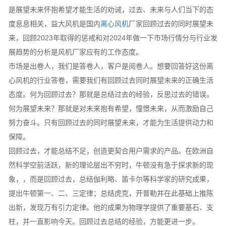
是展望未来怀抱希望才能生活的劝诫，过去、未来与人们当下的态
度息息相关，益大风机是国内
离心风机
厂家回顾过去的同时展望未
来，回顾2023年取得的惩戒和对2024年做一下市场行情分与行业发
展趋势的分析是风机厂家应有的工作态度。
市场是出卷人，我们是答卷人，客户是阅卷人。想要回答好这份离
心风机的行业答卷，需要我们有回顾过去同时展望未来的正确生活
态度。何为回顾过去？那就是总结过去的经验，反思过去的错误。
何为展望未来？那就是对未来抱有希望，憧憬未来，从而激励自己
努力奋斗。只有回顾过去的同时展望未来，才能为生活提供动力和
保障。
回顾过去，才能总结不足，创造更契合用户需求的产品。在欧洲自
然科学空前活跃，新的理论层出不穷时，牛顿没有急于探求新的现
象，，而是回顾过去，总结伽利略、笛卡尔等科学家的研究成果，
提出牛顿第一、二、三定律；总结虎克，开普勒并在此基础上推陈
出新，发现万有引力定律。他的成果为物理学提供了重要基石、支
柱，并一直影响今天。回顾过去总结的经验，方能更进一步。